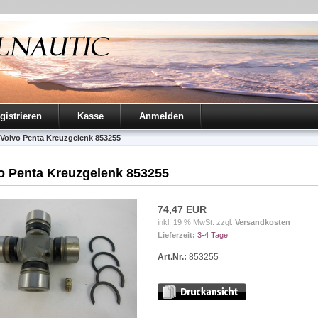
gistrieren
Kasse
Anmelden
Volvo Penta Kreuzgelenk 853255
o Penta Kreuzgelenk 853255
74,47 EUR
inkl. 19 % MwSt. zzgl.
Versandkosten
Lieferzeit:
3-4 Tage
Art.Nr.:
853255